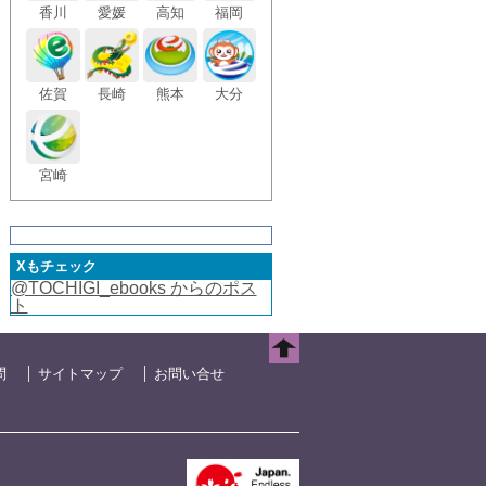
香川
愛媛
高知
福岡
佐賀
長崎
熊本
大分
宮崎
Xもチェック
@TOCHIGI_ebooks からのポス
ト
問
サイトマップ
お問い合せ