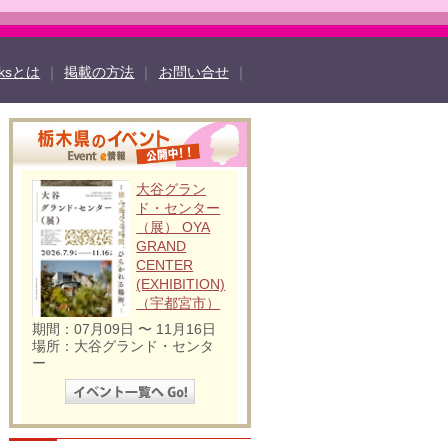
oksとは
｜
掲載の方法
｜
お問い合せ
｜
ook
twitter
TOCHIGI ebooksとは
ド
よくある質問
サイトマップ
大谷グラン
法
掲載規約
個人情報保護方針
動作環境
ド・センター
（展） OYA
GRAND
CENTER
(EXHIBITION)
（宇都宮市）
期間：07月09日 〜 11月16日
場所：大谷グランド・センタ
ー