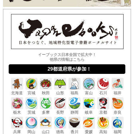
イーブックス日本全国で拡大中！
他県の情報はこちら
29都道府県が参加！
北海道
宮城
秋田
山形
福島
富山
石川
福井
栃木
茨城
多摩
長野
静岡
岐阜
京都
奈良
兵庫
岡山
山口
徳島
香川
愛媛
高知
福岡