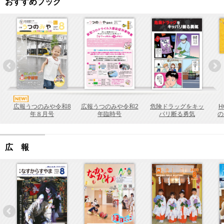
おすすめブック
広報うつのみや令和2
危険ドラッグをキッ
H
広報うつのみや令和8
年臨時号
パリ断る勇気
の
年８月号
広 報