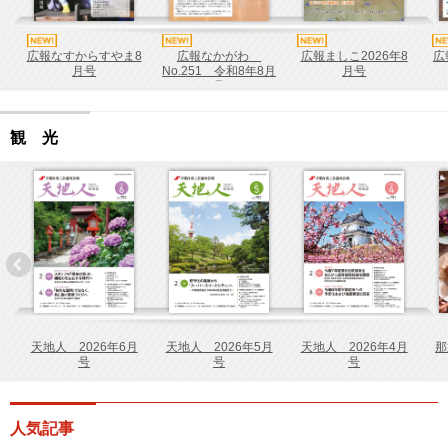
広報なすからすやま8
広報なかがわ
広報ましこ2026年8
広
月号
No.251 令和8年8月
月号
号
観 光
天地人 2026年6月
天地人 2026年5月
天地人 2026年4月
那
号
号
号
人気記事