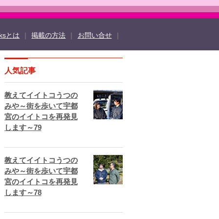
oksとは
｜
掲載の方法
｜
お問い合せ
｜
人気記事
ook
twitter
TOCHIGI ebooksとは
ド
よくある質問
サイトマップ
教えてイイトコうつの
法
掲載規約
個人情報保護方針
動作環境
みや～街を歩いて宇都
宮のイイトコを再発見
します～79
教えてイイトコうつの
みや～街を歩いて宇都
宮のイイトコを再発見
します～78