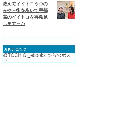
教えてイイトコうつの
みや～街を歩いて宇都
宮のイイトコを再発見
します～77
Xもチェック
@TOCHIGI_ebooks からのポス
ト