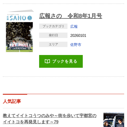
広報さの 令和8年1月号
ブックカテゴリ
広報
発行日
20260101
エリア
佐野市
ブックを見る
人気記事
教えてイイトコうつのみや～街を歩いて宇都宮の
イイトコを再発見します～79