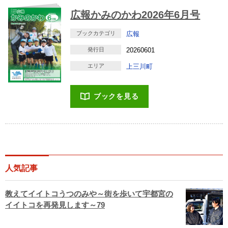
広報かみのかわ2026年6月号
ブックカテゴリ
広報
発行日
20260601
エリア
上三川町
ブックを見る
人気記事
教えてイイトコうつのみや～街を歩いて宇都宮の
イイトコを再発見します～79