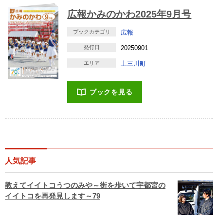
広報かみのかわ2025年9月号
ブックカテゴリ
広報
発行日
20250901
エリア
上三川町
ブックを見る
人気記事
教えてイイトコうつのみや～街を歩いて宇都宮の
イイトコを再発見します～79