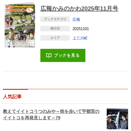
広報かみのかわ2025年11月号
ブックカテゴリ
広報
発行日
20251101
エリア
上三川町
ブックを見る
人気記事
教えてイイトコうつのみや～街を歩いて宇都宮の
イイトコを再発見します～79