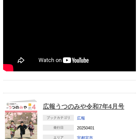
広報うつのみや令和7年4月号
ブックカテゴリ
広報
発行日
20250401
エリア
宇都宮市