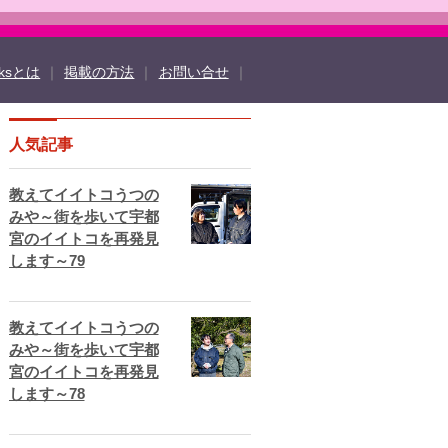
oksとは
｜
掲載の方法
｜
お問い合せ
｜
人気記事
ook
twitter
TOCHIGI ebooksとは
ド
よくある質問
サイトマップ
教えてイイトコうつの
法
掲載規約
個人情報保護方針
動作環境
みや～街を歩いて宇都
宮のイイトコを再発見
します～79
教えてイイトコうつの
みや～街を歩いて宇都
宮のイイトコを再発見
します～78