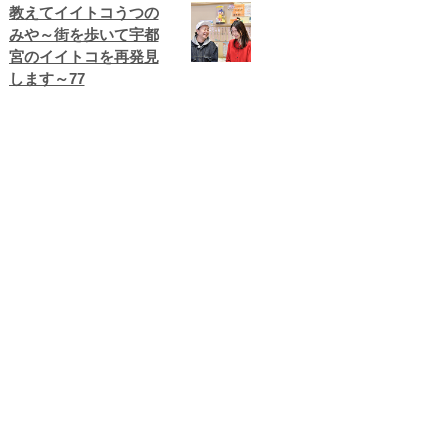
教えてイイトコうつの
みや～街を歩いて宇都
宮のイイトコを再発見
します～77