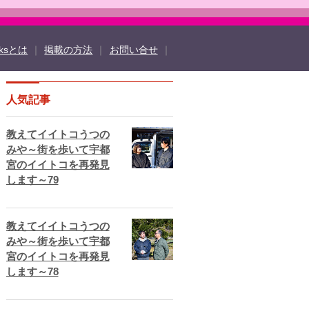
oksとは
｜
掲載の方法
｜
お問い合せ
｜
人気記事
ook
twitter
TOCHIGI ebooksとは
ド
よくある質問
サイトマップ
教えてイイトコうつの
法
掲載規約
個人情報保護方針
動作環境
みや～街を歩いて宇都
宮のイイトコを再発見
します～79
教えてイイトコうつの
みや～街を歩いて宇都
宮のイイトコを再発見
します～78