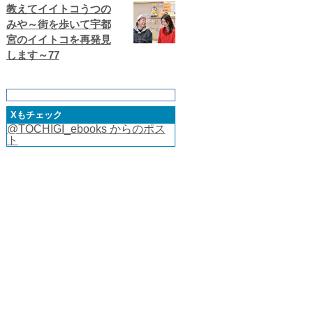
教えてイイトコうつの
みや～街を歩いて宇都
宮のイイトコを再発見
します～77
Xもチェック
@TOCHIGI_ebooks からのポス
ト