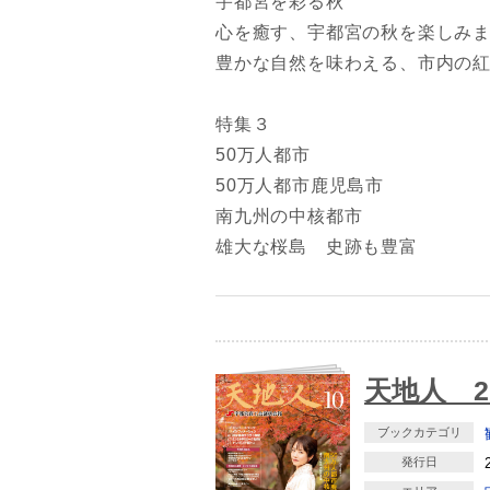
宇都宮を彩る秋
心を癒す、宇都宮の秋を楽しみ
豊かな自然を味わえる、市内の
特集３
50万人都市
50万人都市鹿児島市
南九州の中核都市
雄大な桜島 史跡も豊富
天地人 2
ブックカテゴリ
発行日