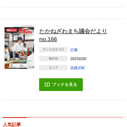
たかねざわまち議会だより
no.166
ブックカテゴリ
広報
発行日
20231020
エリア
高根沢町
ブックを見る
人気記事