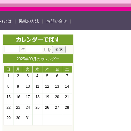
oksとは
｜
掲載の方法
｜
お問い合せ
｜
ook
twitter
TOCHIGI ebooksとは
年
月を
ド
よくある質問
サイトマップ
2025年00月のカレンダー
法
掲載規約
個人情報保護方針
動作環境
日
月
火
水
木
金
土
1
2
3
4
5
6
7
8
9
10
11
12
13
14
15
16
17
18
19
20
21
22
23
24
25
26
27
28
29
30
31